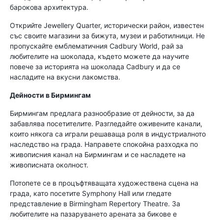
барокова архитектура.
Открийте Jewellery Quarter, исторически район, известен
със своите магазини за бижута, музеи и работилници. Не
пропускайте емблематичния Cadbury World, рай за
любителите на шоколада, където можете да научите
повече за историята на шоколада Cadbury и да се
насладите на вкусни лакомства.
Дейности в Бирмингам
Бирмингам предлага разнообразие от дейности, за да
забавлява посетителите. Разгледайте оживените канали,
които някога са играли решаваща роля в индустриалното
наследство на града. Направете спокойна разходка по
живописния канал на Бирмингам и се насладете на
живописната околност.
Потопете се в процъфтяващата художествена сцена на
града, като посетите Symphony Hall или гледате
представление в Birmingham Repertory Theatre. За
любителите на пазаруването арената за бикове е