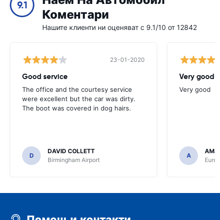
Наем На Автомобил
9.1
Коментари
Нашите клиенти ни оценяват с 9.1/10 от 12842
23-01-2020
Good service
Very good
The office and the courtesy service
Very good
were excellent but the car was dirty.
The boot was covered in dog hairs.
DAVID COLLETT
AMJ
D
A
Birmingham Airport
Euro
Помощ и контакти