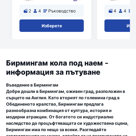
2
4
Ръководство
4
4
Изберете
Изб
Бирмингам кола под наем -
информация за пътуване
Въведение в Бирмингам
Добре дошли в Бирмингам, оживен град, разположен в
сърцето на Англия. Като вторият по големина град в
Обединеното кралство, Бирмингам предлага
разнообразна комбинация от култура, история и
модерни атракции. От богатото си индустриално
наследство до процъфтяващата си художествена сцена,
Бирмингам има по нещо за всеки. Разгледайте
завладяващите му музеи, отдайте се на пазаруването на