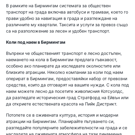
В рамките на Бирмингам системата за обществен
транспорт на града включва автобуси и трамваи, което го
прави удобно за навигация в града и разглеждане на
различните му квартали. Таксита и услуги за превоз също
са на разположение за лесен и удобен транспорт.
Коли под наем в Бирмингам
Въпреки че общественият транспорт е лесно достъпен,
наемането на кола в Бирмингам предлага гъвкавост,
особено ако планирате да изследвате околностите или
близките атракции. Няколко компании за коли под наем
оперират в Бирмингам, предоставяйки набор от превозни
средства, които да отговарят на вашите нужди. С кола под
наем можете лесно да посетите живописния Котсуолдс,
да разгледате историческия град Стратфорд на Ейвън или
да откриете естествената красота на Пийк Дистрикт.
Потопете се в оживената култура, история и модерни
атракции на Бирмингам. Планирайте пътуването си,
разгледайте популярните забележителности на града и се
насладете на оживената атмосфера на тази динамична