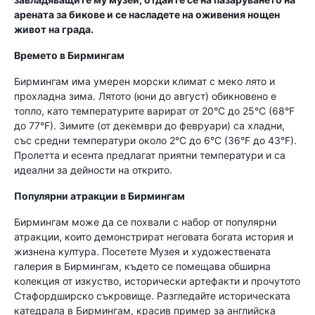
арената за бикове и се насладете на оживения нощен
живот на града.
Времето в Бирмингам
Бирмингам има умерен морски климат с меко лято и
прохладна зима. Лятото (юни до август) обикновено е
топло, като температурите варират от 20°C до 25°C (68°F
до 77°F). Зимите (от декември до февруари) са хладни,
със средни температури около 2°C до 6°C (36°F до 43°F).
Пролетта и есента предлагат приятни температури и са
идеални за дейности на открито.
Популярни атракции в Бирмингам
Бирмингам може да се похвали с набор от популярни
атракции, които демонстрират неговата богата история и
жизнена култура. Посетете Музея и художествената
галерия в Бирмингам, където се помещава обширна
колекция от изкуство, исторически артефакти и прочутото
Стафордширско съкровище. Разгледайте историческата
катедрала в Бирмингам, красив пример за английска