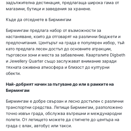
задължителна дестинация, предлагаща широка гама от
магазини, бутици и заведения за хранене.
Къде да отседнете в Бирмингам
Бирмингам предлага набор от възможности за
настаняване, които да отговарят на различни бюджети и
предпочитания. Центърът на града е популярен избор, тъй
като предлага лесен достъп до основните атракции,
търговски зони и места за забавление. Кварталите Digbeth
и Jewellery Quarter също заслужават внимание заради
тяхната оживена атмосфера и близост до културни
обекти.
Най-добрият начин за пътуване до или в рамките на
Бирмингам
Бирмингам е добре свързан и лесно достъпен с различни
транспортни средства. Летище Бирмингам, разположено
точно извън града, обслужва вътрешни и международни
полети. От летището можете да стигнете до центъра на
града с влак, автобус или такси.