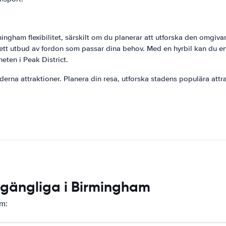
rmingham flexibilitet, särskilt om du planerar att utforska den omgiv
ett utbud av fordon som passar dina behov. Med en hyrbil kan du en
eten i Peak District.
erna attraktioner. Planera din resa, utforska stadens populära attr
llgängliga i Birmingham
am: