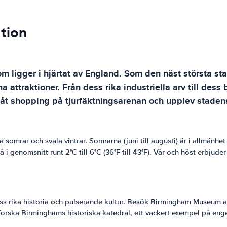
tion
 ligger i hjärtat av England. Som den näst största st
a attraktioner. Från dess rika industriella arv till de
 åt shopping på tjurfäktningsarenan och upplev stadens
mrar och svala vintrar. Somrarna (juni till augusti) är i allmänhet v
å i genomsnitt runt 2°C till 6°C (36°F till 43°F). Vår och höst erbjud
ss rika historia och pulserande kultur. Besök Birmingham Museum a
forska Birminghams historiska katedral, ett vackert exempel på enge