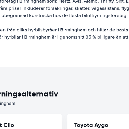
företag i Birmingham som; Hertz, Avis, Alamo, Thrifty, Sixt,
åra priser inkluderar försäkringar, skatter, vägassistans, fly
obegränsad körsträcka hos de flesta biluthyrningsföretag.
n från olika hyrbilsbyråer i Birmingham och hittar de bästa 
för hyrbilar i Birmingham är i genomsnitt 35 % billigare än att
rningsalternativ
rmingham
t Clio
Toyota Aygo