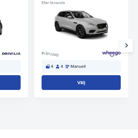
Eller liknande
Från
/dag
4
4
Manuell
Välj