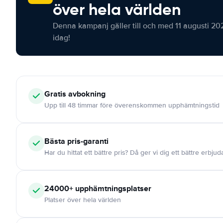
över hela världen
Denna kampanj gäller till och med 11 augusti 20
idag!
Gratis
avbokning
Upp till 48 timmar före överenskommen upphämtningstid
Bästa pris-garanti
Har du hittat ett bättre pris? Då ger vi dig ett bättre erbju
24000+
upphämtningsplatser
Platser över hela världen