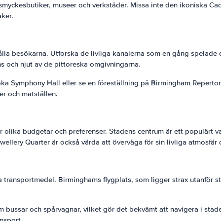
 smyckesbutiker, museer och verkstäder. Missa inte den ikoniska Cad
ker.
lla besökarna. Utforska de livliga kanalerna som en gång spelade en
 och njut av de pittoreska omgivningarna.
a Symphony Hall eller se en föreställning på Birmingham Repertory 
er och matställen.
lika budgetar och preferenser. Stadens centrum är ett populärt val, 
ry Quarter är också värda att överväga för sin livliga atmosfär och 
 transportmedel. Birminghams flygplats, som ligger strax utanför sta
bussar och spårvagnar, vilket gör det bekvämt att navigera i stade
ansport.