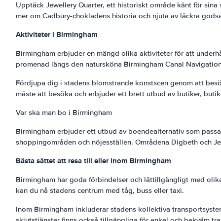
Upptäck Jewellery Quarter, ett historiskt område känt för sina
mer om Cadbury-chokladens historia och njuta av läckra godsa
Aktiviteter i Birmingham
Birmingham erbjuder en mängd olika aktiviteter för att underhå
promenad längs den natursköna Birmingham Canal Navigations
Fördjupa dig i stadens blomstrande konstscen genom att besök
måste att besöka och erbjuder ett brett utbud av butiker, butik
Var ska man bo i Birmingham
Birmingham erbjuder ett utbud av boendealternativ som passar o
shoppingområden och nöjesställen. Områdena Digbeth och Jewelle
Bästa sättet att resa till eller inom Birmingham
Birmingham har goda förbindelser och lättillgängligt med olika
kan du nå stadens centrum med tåg, buss eller taxi.
Inom Birmingham inkluderar stadens kollektiva transportsystem 
skjutstjänster finns också tillgängliga för enkel och bekväm tr