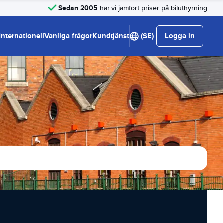
Sedan 2005
har vi jämfört priser på biluthyrning
Internationell
Vanliga frågor
Kundtjänst
(SE)
Logga in