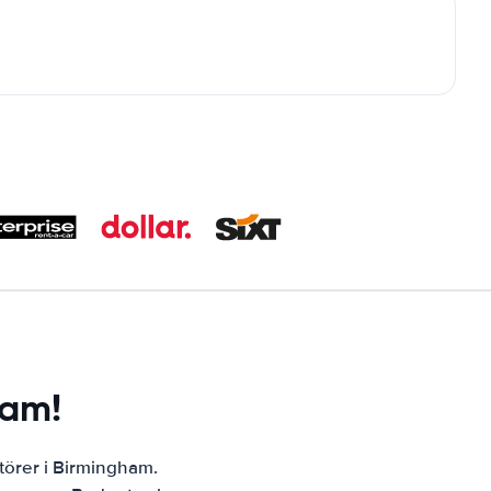
ham!
ntörer i Birmingham.