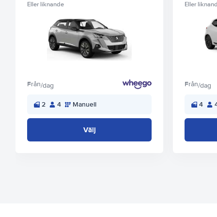
Eller liknande
Eller liknan
Från
Från
/dag
/dag
2
4
Manuell
4
Välj