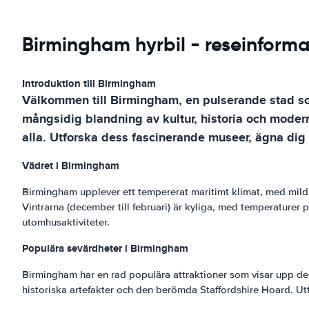
Birmingham hyrbil - reseinforma
Introduktion till Birmingham
Välkommen till Birmingham, en pulserande stad som
mångsidig blandning av kultur, historia och modern
alla. Utforska dess fascinerande museer, ägna dig
Vädret i Birmingham
Birmingham upplever ett tempererat maritimt klimat, med milda so
Vintrarna (december till februari) är kyliga, med temperaturer p
utomhusaktiviteter.
Populära sevärdheter i Birmingham
Birmingham har en rad populära attraktioner som visar upp de
historiska artefakter och den berömda Staffordshire Hoard. Ut