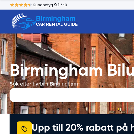
9.1
Kundbetyg
/ 10
Birmingham
CAR RENTAL GUIDE
Birmingham Bilu
Sök efter hyrbil i Birmingham
Upp till 20% rabatt på 