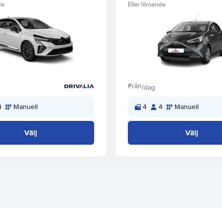
de
Eller liknande
Från
/dag
4
Manuell
4
4
Manuell
Välj
Välj