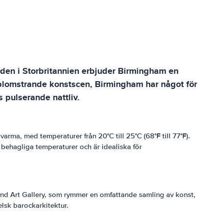
aden i Storbritannien erbjuder Birmingham en
ss blomstrande konstscen, Birmingham har något för
 pulserande nattliv.
arma, med temperaturer från 20°C till 25°C (68°F till 77°F).
er behagliga temperaturer och är idealiska för
nd Art Gallery, som rymmer en omfattande samling av konst,
lsk barockarkitektur.