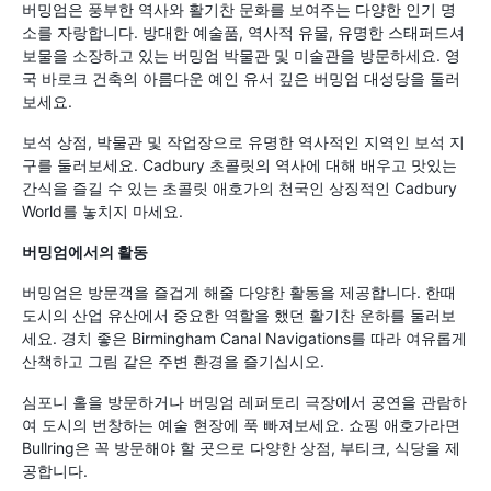
버밍엄은 풍부한 역사와 활기찬 문화를 보여주는 다양한 인기 명
소를 자랑합니다. 방대한 예술품, 역사적 유물, 유명한 스태퍼드셔
보물을 소장하고 있는 버밍엄 박물관 및 미술관을 방문하세요. 영
국 바로크 건축의 아름다운 예인 유서 깊은 버밍엄 대성당을 둘러
보세요.
보석 상점, 박물관 및 작업장으로 유명한 역사적인 지역인 보석 지
구를 둘러보세요. Cadbury 초콜릿의 역사에 대해 배우고 맛있는
간식을 즐길 수 있는 초콜릿 애호가의 천국인 상징적인 Cadbury
World를 놓치지 마세요.
버밍엄에서의 활동
버밍엄은 방문객을 즐겁게 해줄 다양한 활동을 제공합니다. 한때
도시의 산업 유산에서 중요한 역할을 했던 활기찬 운하를 둘러보
세요. 경치 좋은 Birmingham Canal Navigations를 따라 여유롭게
산책하고 그림 같은 주변 환경을 즐기십시오.
심포니 홀을 방문하거나 버밍엄 레퍼토리 극장에서 공연을 관람하
여 도시의 번창하는 예술 현장에 푹 빠져보세요. 쇼핑 애호가라면
Bullring은 꼭 방문해야 할 곳으로 다양한 상점, 부티크, 식당을 제
공합니다.