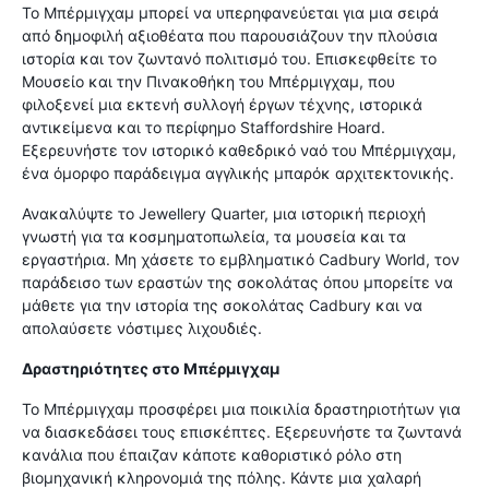
Το Μπέρμιγχαμ μπορεί να υπερηφανεύεται για μια σειρά
από δημοφιλή αξιοθέατα που παρουσιάζουν την πλούσια
ιστορία και τον ζωντανό πολιτισμό του. Επισκεφθείτε το
Μουσείο και την Πινακοθήκη του Μπέρμιγχαμ, που
φιλοξενεί μια εκτενή συλλογή έργων τέχνης, ιστορικά
αντικείμενα και το περίφημο Staffordshire Hoard.
Εξερευνήστε τον ιστορικό καθεδρικό ναό του Μπέρμιγχαμ,
ένα όμορφο παράδειγμα αγγλικής μπαρόκ αρχιτεκτονικής.
Ανακαλύψτε το Jewellery Quarter, μια ιστορική περιοχή
γνωστή για τα κοσμηματοπωλεία, τα μουσεία και τα
εργαστήρια. Μη χάσετε το εμβληματικό Cadbury World, τον
παράδεισο των εραστών της σοκολάτας όπου μπορείτε να
μάθετε για την ιστορία της σοκολάτας Cadbury και να
απολαύσετε νόστιμες λιχουδιές.
Δραστηριότητες στο Μπέρμιγχαμ
Το Μπέρμιγχαμ προσφέρει μια ποικιλία δραστηριοτήτων για
να διασκεδάσει τους επισκέπτες. Εξερευνήστε τα ζωντανά
κανάλια που έπαιζαν κάποτε καθοριστικό ρόλο στη
βιομηχανική κληρονομιά της πόλης. Κάντε μια χαλαρή