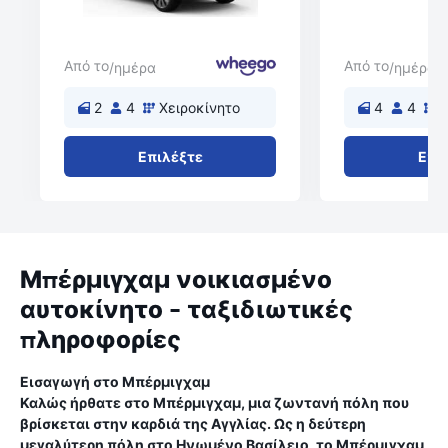
Από το
Από το
/ημέρα
/ημέρα
2
4
Χειροκίνητο
4
4
Χ
Επιλέξτε
Επι
Μπέρμιγχαμ νοικιασμένο
αυτοκίνητο - ταξιδιωτικές
πληροφορίες
Εισαγωγή στο Μπέρμιγχαμ
Καλώς ήρθατε στο Μπέρμιγχαμ, μια ζωντανή πόλη που
βρίσκεται στην καρδιά της Αγγλίας. Ως η δεύτερη
μεγαλύτερη πόλη στο Ηνωμένο Βασίλειο, το Μπέρμιγχαμ