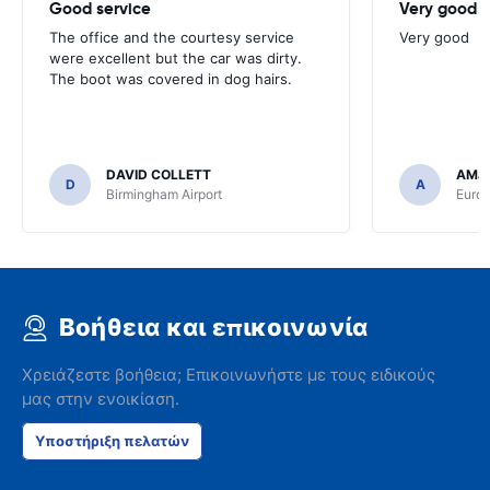
Good service
Very good
The office and the courtesy service
Very good
were excellent but the car was dirty.
The boot was covered in dog hairs.
DAVID COLLETT
AMJ
D
A
Birmingham Airport
Euro
Βοήθεια και επικοινωνία
Χρειάζεστε βοήθεια; Επικοινωνήστε με τους ειδικούς
μας στην ενοικίαση.
Υποστήριξη πελατών