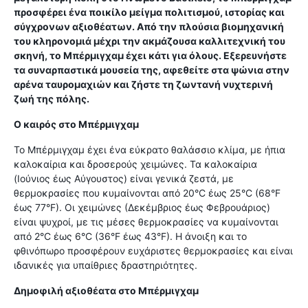
προσφέρει ένα ποικίλο μείγμα πολιτισμού, ιστορίας και
σύγχρονων αξιοθέατων. Από την πλούσια βιομηχανική
του κληρονομιά μέχρι την ακμάζουσα καλλιτεχνική του
σκηνή, το Μπέρμιγχαμ έχει κάτι για όλους. Εξερευνήστε
τα συναρπαστικά μουσεία της, αφεθείτε στα ψώνια στην
αρένα ταυρομαχιών και ζήστε τη ζωντανή νυχτερινή
ζωή της πόλης.
Ο καιρός στο Μπέρμιγχαμ
Το Μπέρμιγχαμ έχει ένα εύκρατο θαλάσσιο κλίμα, με ήπια
καλοκαίρια και δροσερούς χειμώνες. Τα καλοκαίρια
(Ιούνιος έως Αύγουστος) είναι γενικά ζεστά, με
θερμοκρασίες που κυμαίνονται από 20°C έως 25°C (68°F
έως 77°F). Οι χειμώνες (Δεκέμβριος έως Φεβρουάριος)
είναι ψυχροί, με τις μέσες θερμοκρασίες να κυμαίνονται
από 2°C έως 6°C (36°F έως 43°F). Η άνοιξη και το
φθινόπωρο προσφέρουν ευχάριστες θερμοκρασίες και είναι
ιδανικές για υπαίθριες δραστηριότητες.
Δημοφιλή αξιοθέατα στο Μπέρμιγχαμ